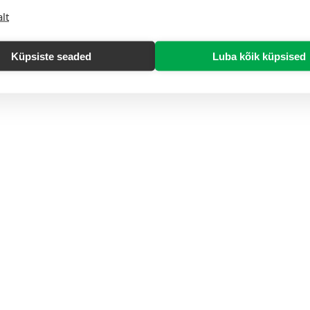
lt
Küpsiste seaded
Luba kõik küpsised