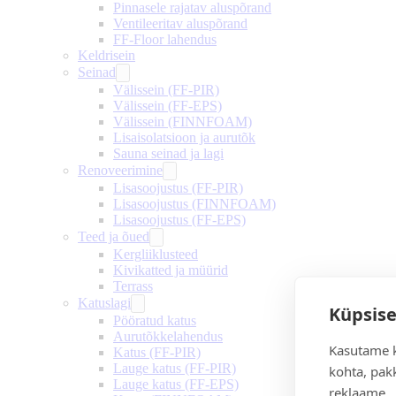
Pinnasele rajatav aluspõrand
Ventileeritav aluspõrand
FF-Floor lahendus
Keldrisein
Seinad
Välissein (FF-PIR)
Välissein (FF-EPS)
Välissein (FINNFOAM)
Lisaisolatsioon ja aurutõk
Sauna seinad ja lagi
Renoveerimine
Lisasoojustus (FF-PIR)
Lisasoojustus (FINNFOAM)
Lisasoojustus (FF-EPS)
Teed ja õued
Kergliiklusteed
Kivikatted ja müürid
Terrass
Katuslagi
Küpsise
Pööratud katus
Aurutõkkelahendus
Kasutame k
Katus (FF-PIR)
Lauge katus (FF-PIR)
kohta, pakk
Lauge katus (FF-EPS)
reklaame.