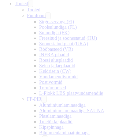
Tooted
Tooted
Finnfoam
Sirge-servaga (FI)
Poolsulundiga (FL)
Sulundiga (FK)
Freesitud ja soonestatud (HU)
Soonestatud plaat (URA)
Rööbasteed (VR)
INFRA plaadid
Rossi alusplaadid
Seina ja laeplaadid
Keldrisein (CW)
Vundamendivormid
Postivormid
Toruümbrised
L-Plokk LBS plaatvundamendile
FF-PIR
Alumiiniumlaminaadiga
Alumiiniumlaminaadiga SAUNA
Plastlaminaadiga
Tuletõkkeplaadid
Kipspinnaga
Bituumenlaminaatpinnaga