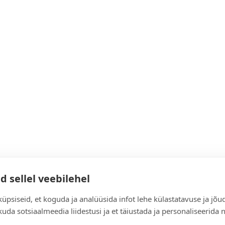
d sellel veebilehel
üpsiseid, et koguda ja analüüsida infot lehe külastatavuse ja jõu
uda sotsiaalmeedia liidestusi ja et täiustada ja personaliseerida 