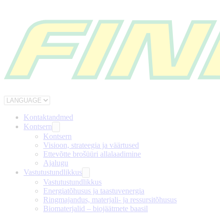
Kontaktandmed
Kontsern
Kontsern
Visioon, strateegia ja väärtused
Ettevõtte brošüüri allalaadimine
Ajalugu
Vastutustundlikkus
Vastutustundlikkus
Energiatõhusus ja taastuvenergia
Ringmajandus, materjali- ja ressursitõhusus
Biomaterjalid – biojäätmete baasil