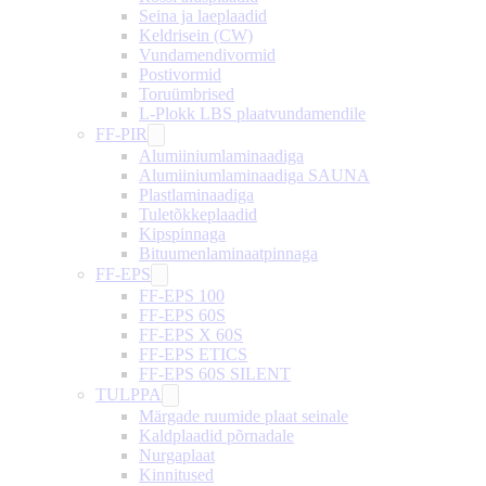
Seina ja laeplaadid
Keldrisein (CW)
Vundamendivormid
Postivormid
Toruümbrised
L-Plokk LBS plaatvundamendile
FF-PIR
Alumiiniumlaminaadiga
Alumiiniumlaminaadiga SAUNA
Plastlaminaadiga
Tuletõkkeplaadid
Kipspinnaga
Bituumenlaminaatpinnaga
FF-EPS
FF-EPS 100
FF-EPS 60S
FF-EPS X 60S
FF-EPS ETICS
FF-EPS 60S SILENT
TULPPA
Märgade ruumide plaat seinale
Kaldplaadid põrnadale
Nurgaplaat
Kinnitused