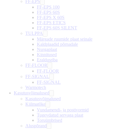
FF-EPS
FF-EPS 100
FF-EPS 60S
FF-EPS X 60S
FF-EPS ETICS
FF-EPS 60S SILENT
TULPPA
Märgade ruumide plaat seinale
Kaldplaadid põrnadale
Nurgaplaat
Kinnitused
Eraldusriba
FF-FLOOR
FF-FLOOR
FF-SIGNAL
FF-SIGNAL
Warmotech
Kasutusvõimalused
Kasutusvõimalused
Külmatõke
Vundamendi- ja postivormid
Tugevdatud servaga plaat
Toruümbrised
Aluspõrand