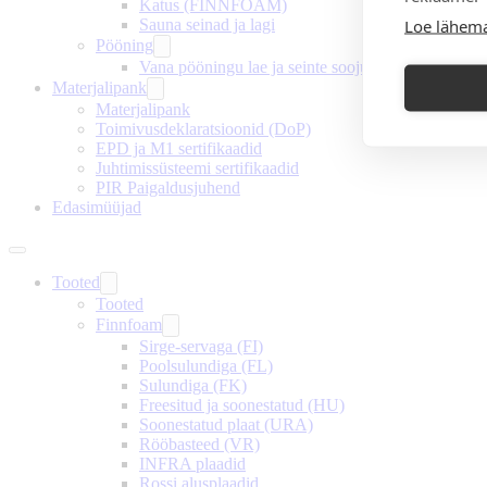
Katus (FINNFOAM)
Loe lähema
Sauna seinad ja lagi
Pööning
Vana pööningu lae ja seinte soojustamine
Materjalipank
Materjalipank
Toimivusdeklaratsioonid (DoP)
EPD ja M1 sertifikaadid
Juhtimissüsteemi sertifikaadid
PIR Paigaldusjuhend
Edasimüüjad
Tooted
Tooted
Finnfoam
Sirge-servaga (FI)
Poolsulundiga (FL)
Sulundiga (FK)
Freesitud ja soonestatud (HU)
Soonestatud plaat (URA)
Rööbasteed (VR)
INFRA plaadid
Rossi alusplaadid