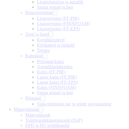
Lisaisolatsioon ja aurutõk
Sauna seinad ja lagi
Renoveerimine
Lisasoojustus (FF-PIR)
Lisasoojustus (FINNFOAM)
Lisasoojustus (FF-EPS)
Teed ja õued
Kergliiklusteed
Kivikatted ja müürid
Terrass
Katuslagi
Pööratud katus
Aurutõkkelahendus
Katus (FF-PIR)
Lauge katus (FF-PIR)
Lauge katus (FF-EPS)
Katus (FINNFOAM)
Sauna seinad ja lagi
Pööning
Vana pööningu lae ja seinte soojustamine
Materjalipank
Materjalipank
Toimivusdeklaratsioonid (DoP)
EPD ja M1 sertifikaadid