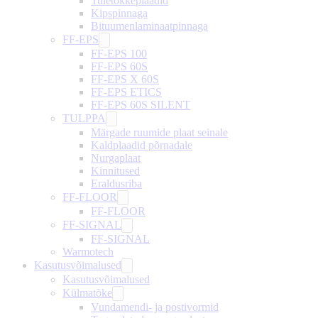
Tuletõkkeplaadid
Kipspinnaga
Bituumenlaminaatpinnaga
FF-EPS
FF-EPS 100
FF-EPS 60S
FF-EPS X 60S
FF-EPS ETICS
FF-EPS 60S SILENT
TULPPA
Märgade ruumide plaat seinale
Kaldplaadid põrnadale
Nurgaplaat
Kinnitused
Eraldusriba
FF-FLOOR
FF-FLOOR
FF-SIGNAL
FF-SIGNAL
Warmotech
Kasutusvõimalused
Kasutusvõimalused
Külmatõke
Vundamendi- ja postivormid