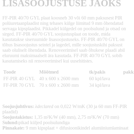
LISASOOJUSTUSE JAOKS
FF-PIR 40/70 GYL plaat koosneb 30 või 60 mm paksusest PIR
polüuretaanplaadist ning tehases külge liimitud 9 mm õhendatud
servaga kipsplaadist. Pikkadel külgedel on poolsulund ja otsad on
sirged. FF-PIR 40/70 GYL soojustusplaat on toode, mida
kasutatakse siseruumide lisasoojustuseks. FF-PIR 40/70 GYL on
tõhus lisasoojustus seintel ja lagedel, mille soojustuskihi paksust
saab oluliselt õhendada. Renoveerimisel saab õhukese plaadi abil
eluruumi maksimaalselt ära kasutada. FF-PIR 40/70 GYL sobib
kasutamiseks nii renoveerimisel kui uusehitistes.
Toode
Mõõtmed
tk/pakis
pakki
FF-PIR 40 GYL
40 x 600 x 2600 mm
60 kpl/lava
FF-PIR 70 GYL
70 x 600 x 2600 mm
34 kpl/lava
Soojusjuhtivus:
λdeclared
on 0,022 W/mK (30 ja 60 mm FF-PIR
plaadid)
Soojustakistus:
1,35 m²K/W (40 mm), 2,75 m²K/W (70 mm)
Sulund:
pikad küljed poolsulundiga
Pinnakate:
9 mm kipsplaat + difusioonikindel alumiiniumlaminaat