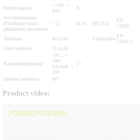
> 160 - >
Paindetugevus
N
400
Vee imendumine
EN
(Finnfoami tuum)
< 2
til.-%
WL(T)2
12087
pikaajalisel uputamisel
EN
Tuleklass
B-s1,d0
Euroluokka
13501-1
Vahu tuleklass
D-s2,d0
-50 ... +
100,
Kasutustemperatuur
C°
lyhytaik. +
200
Siseõhu heiteklass
M1
Product video: