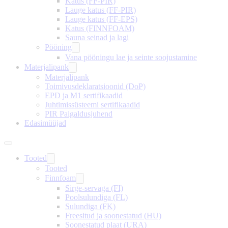
Katus (FF-PIR)
Lauge katus (FF-PIR)
Lauge katus (FF-EPS)
Katus (FINNFOAM)
Sauna seinad ja lagi
Pööning
Vana pööningu lae ja seinte soojustamine
Materjalipank
Materjalipank
Toimivusdeklaratsioonid (DoP)
EPD ja M1 sertifikaadid
Juhtimissüsteemi sertifikaadid
PIR Paigaldusjuhend
Edasimüüjad
Tooted
Tooted
Finnfoam
Sirge-servaga (FI)
Poolsulundiga (FL)
Sulundiga (FK)
Freesitud ja soonestatud (HU)
Soonestatud plaat (URA)