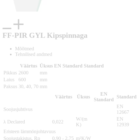
FF-PIR GYL Kipspinnaga
Mõõtmed
Tehnilised andmed
Väärtus
Üksus
EN Standard
Standard
Pikkus
2600
mm
Laius
600
mm
Paksus
30, 40, 70
mm
EN
Väärtus
Üksus
Standard
Standard
EN
Soojusjuhtivus
12667
W/(m
EN
λ Declared
0,022
K)
12939
Eristeen lämmönjohtavuus
Soojustakistus, Rᴅ
0,90 - 2,75
m²K/W