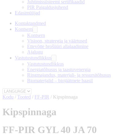
Juhtimissüsteemi sertifikaadid
PIR Paigaldusjuhend
Edasimüüjad
Kontaktandmed
Kontsern
Kontsern
Visioon, strateegia ja väärtused
Ettevõtte brošüüri allalaadimine
Ajalugu
Vastutustundlikkus
Vastutustundlikkus
Energiatõhusus ja taastuvenergia
Ringmajandus, materjali- ja ressursitõhusus
Biomaterjalid – biojäätmete baasil
Kodu
/
Tooted
/
FF-PIR
/
Kipspinnaga
Kipspinnaga
FF-PIR GYL 40 JA 70