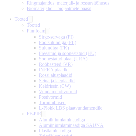
Ringmajandus, materjali- ja ressursitõhusus
Biomaterjalid – biojäätmete baasil
Tooted
Tooted
Finnfoam
Sirge-servaga (FI)
Poolsulundiga (FL)
Sulundiga (FK)
Freesitud ja soonestatud (HU)
Soonestatud plaat (URA)
Rööbasteed (VR)
INFRA plaadid
Rossi alusplaadid
Seina ja laeplaadid
Keldrisein (CW)
Vundamendivormid
Postivormid
Toruümbrised
L-Plokk LBS plaatvundamendile
FF-PIR
Alumiiniumlaminaadiga
Alumiiniumlaminaadiga SAUNA
Plastlaminaadiga