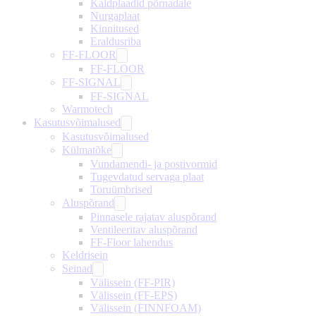
Kaldplaadid põrnadale
Nurgaplaat
Kinnitused
Eraldusriba
FF-FLOOR
FF-FLOOR
FF-SIGNAL
FF-SIGNAL
Warmotech
Kasutusvõimalused
Kasutusvõimalused
Külmatõke
Vundamendi- ja postivormid
Tugevdatud servaga plaat
Toruümbrised
Aluspõrand
Pinnasele rajatav aluspõrand
Ventileeritav aluspõrand
FF-Floor lahendus
Keldrisein
Seinad
Välissein (FF-PIR)
Välissein (FF-EPS)
Välissein (FINNFOAM)