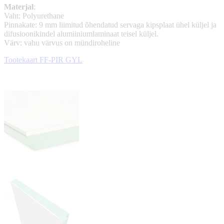
Materjal
:
Vaht: Polyurethane
Pinnakate: 9 mm liimitud õhendatud servaga kipsplaat ühel küljel ja
difusioonikindel alumiiniumlaminaat teisel küljel.
Värv: vahu värvus on mündiroheline
Tootekaart FF-PIR GYL