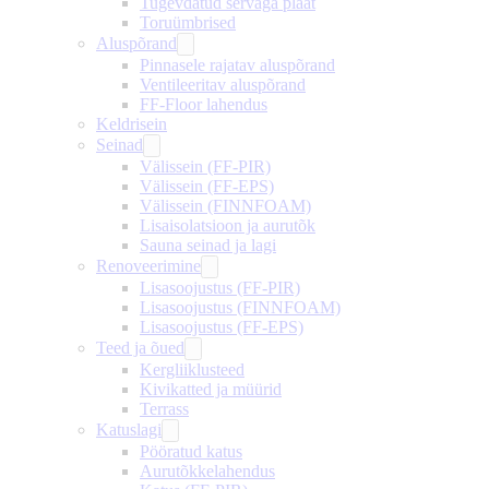
Tugevdatud servaga plaat
Toruümbrised
Aluspõrand
Pinnasele rajatav aluspõrand
Ventileeritav aluspõrand
FF-Floor lahendus
Keldrisein
Seinad
Välissein (FF-PIR)
Välissein (FF-EPS)
Välissein (FINNFOAM)
Lisaisolatsioon ja aurutõk
Sauna seinad ja lagi
Renoveerimine
Lisasoojustus (FF-PIR)
Lisasoojustus (FINNFOAM)
Lisasoojustus (FF-EPS)
Teed ja õued
Kergliiklusteed
Kivikatted ja müürid
Terrass
Katuslagi
Pööratud katus
Aurutõkkelahendus