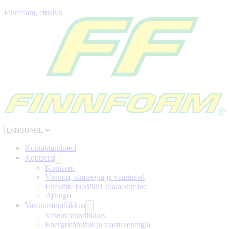
Finnfoam, etusivu
Kontaktandmed
Kontsern
Kontsern
Visioon, strateegia ja väärtused
Ettevõtte brošüüri allalaadimine
Ajalugu
Vastutustundlikkus
Vastutustundlikkus
Energiatõhusus ja taastuvenergia