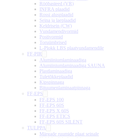
Rööbasteed (VR)
INFRA plaadid
Rossi alusplaadid
Seina ja laeplaadid
Keldrisein (CW)
Vundamendivormid
Postivormid
Toruümbrised
L-Plokk LBS plaatvundamendile
FF-PIR
Alumiiniumlaminaadiga
Alumiiniumlaminaadiga SAUNA
Plastlaminaadiga
Tuletõkkeplaadid
Kipspinnaga
Bituumenlaminaatpinnaga
FF-EPS
FF-EPS 100
FF-EPS 60S
FF-EPS X 60S
FF-EPS ETICS
FF-EPS 60S SILENT
TULPPA
Märgade ruumide plaat seinale