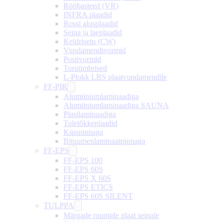
Rööbasteed (VR)
INFRA plaadid
Rossi alusplaadid
Seina ja laeplaadid
Keldrisein (CW)
Vundamendivormid
Postivormid
Toruümbrised
L-Plokk LBS plaatvundamendile
FF-PIR
Alumiiniumlaminaadiga
Alumiiniumlaminaadiga SAUNA
Plastlaminaadiga
Tuletõkkeplaadid
Kipspinnaga
Bituumenlaminaatpinnaga
FF-EPS
FF-EPS 100
FF-EPS 60S
FF-EPS X 60S
FF-EPS ETICS
FF-EPS 60S SILENT
TULPPA
Märgade ruumide plaat seinale