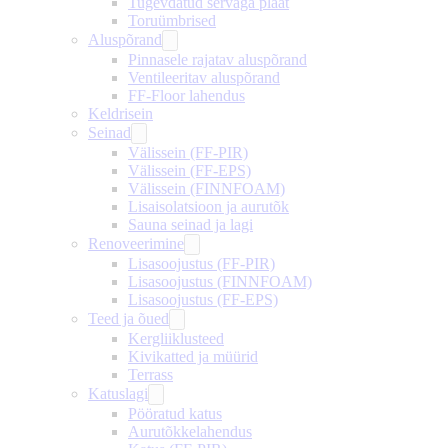
Tugevdatud servaga plaat
Toruümbrised
Aluspõrand
Pinnasele rajatav aluspõrand
Ventileeritav aluspõrand
FF-Floor lahendus
Keldrisein
Seinad
Välissein (FF-PIR)
Välissein (FF-EPS)
Välissein (FINNFOAM)
Lisaisolatsioon ja aurutõk
Sauna seinad ja lagi
Renoveerimine
Lisasoojustus (FF-PIR)
Lisasoojustus (FINNFOAM)
Lisasoojustus (FF-EPS)
Teed ja õued
Kergliiklusteed
Kivikatted ja müürid
Terrass
Katuslagi
Pööratud katus
Aurutõkkelahendus