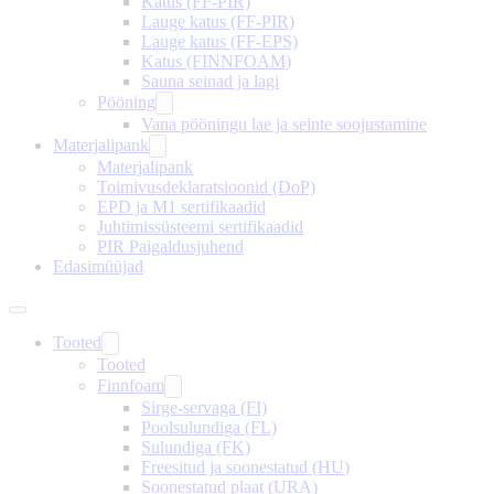
Katus (FF-PIR)
Lauge katus (FF-PIR)
Lauge katus (FF-EPS)
Katus (FINNFOAM)
Sauna seinad ja lagi
Pööning
Vana pööningu lae ja seinte soojustamine
Materjalipank
Materjalipank
Toimivusdeklaratsioonid (DoP)
EPD ja M1 sertifikaadid
Juhtimissüsteemi sertifikaadid
PIR Paigaldusjuhend
Edasimüüjad
Tooted
Tooted
Finnfoam
Sirge-servaga (FI)
Poolsulundiga (FL)
Sulundiga (FK)
Freesitud ja soonestatud (HU)
Soonestatud plaat (URA)