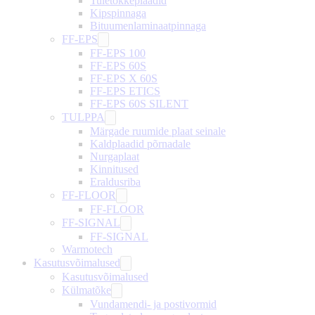
Tuletõkkeplaadid
Kipspinnaga
Bituumenlaminaatpinnaga
FF-EPS
FF-EPS 100
FF-EPS 60S
FF-EPS X 60S
FF-EPS ETICS
FF-EPS 60S SILENT
TULPPA
Märgade ruumide plaat seinale
Kaldplaadid põrnadale
Nurgaplaat
Kinnitused
Eraldusriba
FF-FLOOR
FF-FLOOR
FF-SIGNAL
FF-SIGNAL
Warmotech
Kasutusvõimalused
Kasutusvõimalused
Külmatõke
Vundamendi- ja postivormid