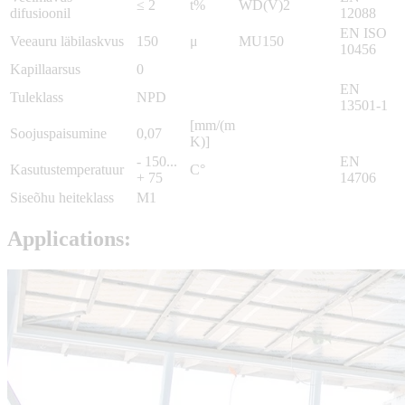
≤ 2
t%
WD(V)2
difusioonil
12088
EN ISO
Veeauru läbilaskvus
150
μ
MU150
10456
Kapillaarsus
0
EN
Tuleklass
NPD
13501-1
[mm/(m
Soojuspaisumine
0,07
K)]
- 150...
EN
Kasutustemperatuur
C°
+ 75
14706
Siseõhu heiteklass
M1
Applications: