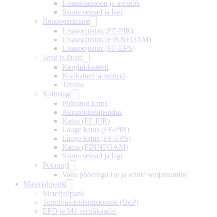
Lisaisolatsioon ja aurutõk
Sauna seinad ja lagi
Renoveerimine
Lisasoojustus (FF-PIR)
Lisasoojustus (FINNFOAM)
Lisasoojustus (FF-EPS)
Teed ja õued
Kergliiklusteed
Kivikatted ja müürid
Terrass
Katuslagi
Pööratud katus
Aurutõkkelahendus
Katus (FF-PIR)
Lauge katus (FF-PIR)
Lauge katus (FF-EPS)
Katus (FINNFOAM)
Sauna seinad ja lagi
Pööning
Vana pööningu lae ja seinte soojustamine
Materjalipank
Materjalipank
Toimivusdeklaratsioonid (DoP)
EPD ja M1 sertifikaadid