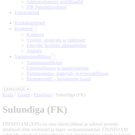
Juhtimissüsteemi sertifikaadid
PIR Paigaldusjuhend
Edasimüüjad
Kontaktandmed
Kontsern
Kontsern
Visioon, strateegia ja väärtused
Ettevõtte brošüüri allalaadimine
Ajalugu
Vastutustundlikkus
Vastutustundlikkus
Energiatõhusus ja taastuvenergia
Ringmajandus, materjali- ja ressursitõhusus
Biomaterjalid – biojäätmete baasil
Kodu
/
Tooted
/
Finnfoam
/
Sulundiga (FK)
Sulundiga (FK)
FINNFOAM (XPS) on oma täiesti ühtlase ja suletud pooride
struktuuri tõttu veekindel ja tugev soojustusmaterjal. FINNFOAM
sobib ideaalselt nii külmatõkkeks kui aluspõrandate, seinte ja lagede