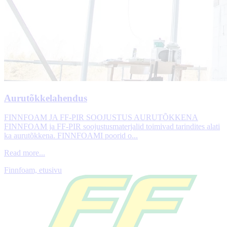
Aurutõkkelahendus
FINNFOAM JA FF-PIR SOOJUSTUS AURUTÕKKENA
FINNFOAM ja FF-PIR soojustusmaterjalid toimivad tarindites alati
ka aurutõkkena. FINNFOAMI poorid o...
Read more...
Finnfoam, etusivu