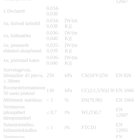
12667
0,034-
λ Declared
0,038
0,034-
[W/(m
λu, kuivad tarindid
0,038
K)]
0,036-
[W/(m
λu, külmatõke
0,040
K)]
λu, pinnasele
0,035-
[W/(m
ehitatud aluspõrand
0,039
K)]
0,036-
[W/(m
λu, pööratud katus
0,040
K)]
Survetugevus,
lühiajaline 45 päeva,
250
kPa
CS(10/Y)250
EN 826
≥ 30mm
Roomedeformatsioon
130
kPa
CC(2/1,5/50)130
EN 1606
50 aasta jooksul
Mõõtmete stabiilsus
< 5
%
DS(70,90)
EN 1604
Veeimavus
EN
pikaajalisel
≤ 0,7
t%
WL(T)0,7
12087
täisuputamisel
Sulamiskindlus-
EN
≤ 1
t%
FTCD1
külmumiskindlus
12091
Veeimavus
EN