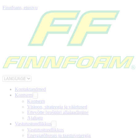
Finnfoam, etusivu
Kontaktandmed
Kontsern
Kontsern
Visioon, strateegia ja väärtused
Ettevõtte brošüüri allalaadimine
Ajalugu
Vastutustundlikkus
Vastutustundlikkus
Energiatõhusus ja taastuvenergia