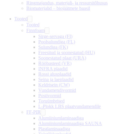
Ringmajandus, materjali- ja ressursitõhusus
Biomaterjalid – biojäätmete baasil
Tooted
Tooted
Finnfoam
Sirge-servaga (FI)
Poolsulundiga (FL)
Sulundiga (FK)
Freesitud ja soonestatud (HU)
Soonestatud plaat (URA)
Rööbasteed (VR)
INFRA plaadid
Rossi alusplaadid
Seina ja laeplaadid
Keldrisein (CW)
Vundamendivormid
Postivormid
Toruümbrised
L-Plokk LBS plaatvundamendile
FF-PIR
Alumiiniumlaminaadiga
Alumiiniumlaminaadiga SAUNA
Plastlaminaadiga