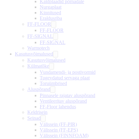
Kaldplaadid põrnadale
Nurgaplaat
Kinnitused
Eraldusriba
FF-FLOOR
FF-FLOOR
FF-SIGNAL
FF-SIGNAL
Warmotech
Kasutusvõimalused
Kasutusvõimalused
Külmatõke
Vundamendi- ja postivormid
Tugevdatud servaga plaat
Toruümbrised
Aluspõrand
Pinnasele rajatav aluspõrand
Ventileeritav aluspõrand
FF-Floor lahendus
Keldrisein
Seinad
Välissein (FF-PIR)
Välissein (FF-EPS)
Välissein (FINNFOAM)