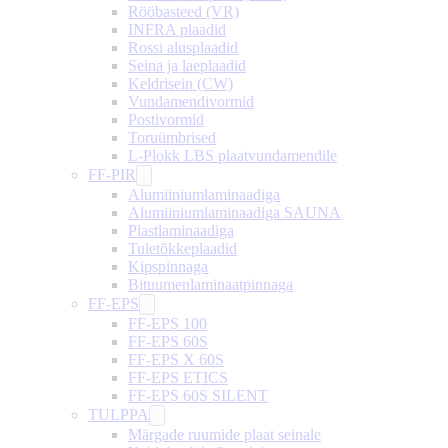
Rööbasteed (VR)
INFRA plaadid
Rossi alusplaadid
Seina ja laeplaadid
Keldrisein (CW)
Vundamendivormid
Postivormid
Toruümbrised
L-Plokk LBS plaatvundamendile
FF-PIR
Alumiiniumlaminaadiga
Alumiiniumlaminaadiga SAUNA
Plastlaminaadiga
Tuletõkkeplaadid
Kipspinnaga
Bituumenlaminaatpinnaga
FF-EPS
FF-EPS 100
FF-EPS 60S
FF-EPS X 60S
FF-EPS ETICS
FF-EPS 60S SILENT
TULPPA
Märgade ruumide plaat seinale