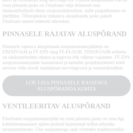
rossi põranda jaoks on Finnfoam välja töötanud oma
niiskustehniliselt ohutu soojustuslahenduse, mille paigaldamine on
imelihtne. Õõnesplokist ehitatava aluspõranda jaoks pakub
Finnfoam samuti mitmeid lahendusi.
PINNASELE RAJATAV ALUSPÕRAND
Pinnasele rajatava aluspõranda soojustusmaterjalideks on
FINNFOAM ja FF-EPS ning FF-FLOOR. FINNFOAMi eeliseks
on niiskustehniline ohutus ja tugevus ehk vähene vajumine. FF-EPS
soojustusmaterjalide kasutamisel ja tarindite projekteerimisel tuleb
arvesse võtta nende madalamat survetugevust ja veeaurukindlust.
LOE LISA PINNASELE RAJATAVA
ALUSPÕRANDA KOHTA
VENTILEERITAV ALUSPÕRAND
Finnfoami soojustusmaterjalid nn rossi põranda jaoks on oma ligi
kahekümneaastase ajaloo jooksul kujunenud sellise põranda
tavalahenduseks. Ühe soojustusega saab võrreldes traditsioonilise