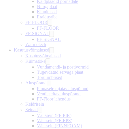
Kaldplaadid põrnadale
Nurgaplaat
Kinnitused
Eraldusriba
FF-FLOOR
FF-FLOOR
FF-SIGNAL
FF-SIGNAL
Warmotech
Kasutusvõimalused
Kasutusvõimalused
Külmatõke
Vundamendi- ja postivormid
Tugevdatud servaga plaat
Toruümbrised
Aluspõrand
Pinnasele rajatav aluspõrand
Ventileeritav aluspõrand
FF-Floor lahendus
Keldrisein
Seinad
Välissein (FF-PIR)
Välissein (FF-EPS)
Välissein (FINNFOAM)