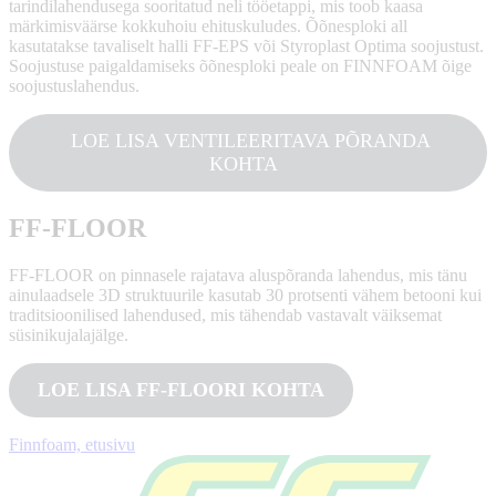
tarindilahendusega sooritatud neli tööetappi, mis toob kaasa
märkimisväärse kokkuhoiu ehituskuludes. Õõnesploki all
kasutatakse tavaliselt halli FF-EPS või Styroplast Optima soojustust.
Soojustuse paigaldamiseks õõnesploki peale on FINNFOAM õige
soojustuslahendus.
LOE LISA VENTILEERITAVA PÕRANDA
KOHTA
FF-FLOOR
FF-FLOOR on pinnasele rajatava aluspõranda lahendus, mis tänu
ainulaadsele 3D struktuurile kasutab 30 protsenti vähem betooni kui
traditsioonilised lahendused, mis tähendab vastavalt väiksemat
süsinikujalajälge.
LOE LISA FF-FLOORI KOHTA
Finnfoam, etusivu