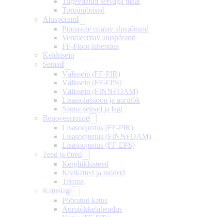
Tugevdatud servaga plaat
Toruümbrised
Aluspõrand
Pinnasele rajatav aluspõrand
Ventileeritav aluspõrand
FF-Floor lahendus
Keldrisein
Seinad
Välissein (FF-PIR)
Välissein (FF-EPS)
Välissein (FINNFOAM)
Lisaisolatsioon ja aurutõk
Sauna seinad ja lagi
Renoveerimine
Lisasoojustus (FF-PIR)
Lisasoojustus (FINNFOAM)
Lisasoojustus (FF-EPS)
Teed ja õued
Kergliiklusteed
Kivikatted ja müürid
Terrass
Katuslagi
Pööratud katus
Aurutõkkelahendus