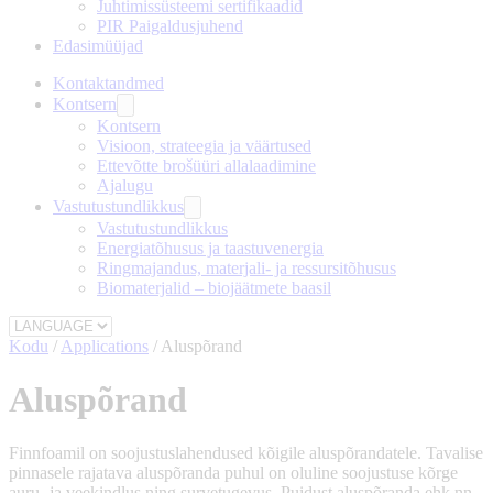
Juhtimissüsteemi sertifikaadid
PIR Paigaldusjuhend
Edasimüüjad
Kontaktandmed
Kontsern
Kontsern
Visioon, strateegia ja väärtused
Ettevõtte brošüüri allalaadimine
Ajalugu
Vastutustundlikkus
Vastutustundlikkus
Energiatõhusus ja taastuvenergia
Ringmajandus, materjali- ja ressursitõhusus
Biomaterjalid – biojäätmete baasil
Kodu
/
Applications
/
Aluspõrand
Aluspõrand
Finnfoamil on soojustuslahendused kõigile aluspõrandatele. Tavalise
pinnasele rajatava aluspõranda puhul on oluline soojustuse kõrge
auru- ja veekindlus ning survetugevus. Puidust aluspõranda ehk nn