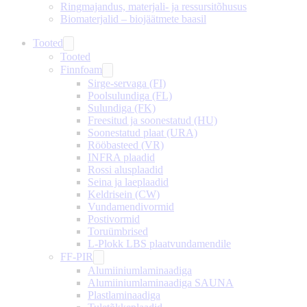
Ringmajandus, materjali- ja ressursitõhusus
Biomaterjalid – biojäätmete baasil
Tooted
Tooted
Finnfoam
Sirge-servaga (FI)
Poolsulundiga (FL)
Sulundiga (FK)
Freesitud ja soonestatud (HU)
Soonestatud plaat (URA)
Rööbasteed (VR)
INFRA plaadid
Rossi alusplaadid
Seina ja laeplaadid
Keldrisein (CW)
Vundamendivormid
Postivormid
Toruümbrised
L-Plokk LBS plaatvundamendile
FF-PIR
Alumiiniumlaminaadiga
Alumiiniumlaminaadiga SAUNA
Plastlaminaadiga