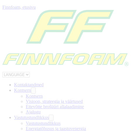
Finnfoam, etusivu
Kontaktandmed
Kontsern
Kontsern
Visioon, strateegia ja väärtused
Ettevõtte brošüüri allalaadimine
Ajalugu
Vastutustundlikkus
Vastutustundlikkus
Energiatõhusus ja taastuvenergia