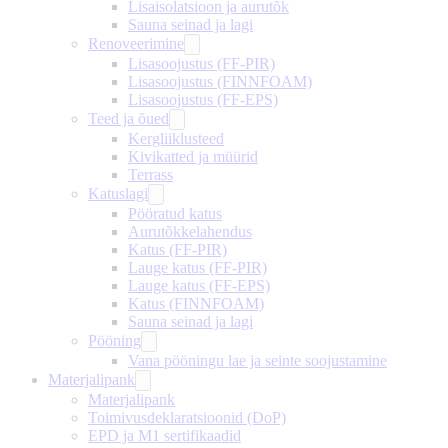
Lisaisolatsioon ja aurutõk
Sauna seinad ja lagi
Renoveerimine
Lisasoojustus (FF-PIR)
Lisasoojustus (FINNFOAM)
Lisasoojustus (FF-EPS)
Teed ja õued
Kergliiklusteed
Kivikatted ja müürid
Terrass
Katuslagi
Pööratud katus
Aurutõkkelahendus
Katus (FF-PIR)
Lauge katus (FF-PIR)
Lauge katus (FF-EPS)
Katus (FINNFOAM)
Sauna seinad ja lagi
Pööning
Vana pööningu lae ja seinte soojustamine
Materjalipank
Materjalipank
Toimivusdeklaratsioonid (DoP)
EPD ja M1 sertifikaadid