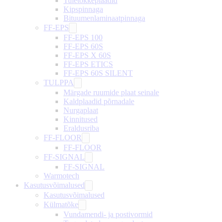
Tuletõkkeplaadid
Kipspinnaga
Bituumenlaminaatpinnaga
FF-EPS
FF-EPS 100
FF-EPS 60S
FF-EPS X 60S
FF-EPS ETICS
FF-EPS 60S SILENT
TULPPA
Märgade ruumide plaat seinale
Kaldplaadid põrnadale
Nurgaplaat
Kinnitused
Eraldusriba
FF-FLOOR
FF-FLOOR
FF-SIGNAL
FF-SIGNAL
Warmotech
Kasutusvõimalused
Kasutusvõimalused
Külmatõke
Vundamendi- ja postivormid