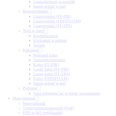
Lisaisolatsioon ja aurutõk
Sauna seinad ja lagi
Renoveerimine
Lisasoojustus (FF-PIR)
Lisasoojustus (FINNFOAM)
Lisasoojustus (FF-EPS)
Teed ja õued
Kergliiklusteed
Kivikatted ja müürid
Terrass
Katuslagi
Pööratud katus
Aurutõkkelahendus
Katus (FF-PIR)
Lauge katus (FF-PIR)
Lauge katus (FF-EPS)
Katus (FINNFOAM)
Sauna seinad ja lagi
Pööning
Vana pööningu lae ja seinte soojustamine
Materjalipank
Materjalipank
Toimivusdeklaratsioonid (DoP)
EPD ja M1 sertifikaadid