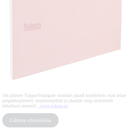
Siit pääsete Tulppa®märgade ruumide plaadi kodulehele, kust leiate
paigaldusjuhised, struktuuripildid ja plaatide ning süsteemide
tehnilised andmed:
www.tulppa.ee
Lähima edasimüüja