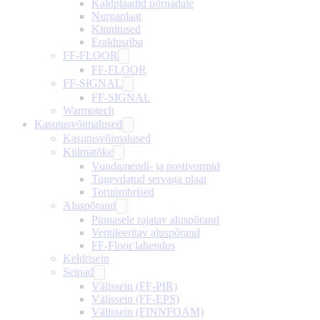
Kaldplaadid põrnadale
Nurgaplaat
Kinnitused
Eraldusriba
FF-FLOOR
FF-FLOOR
FF-SIGNAL
FF-SIGNAL
Warmotech
Kasutusvõimalused
Kasutusvõimalused
Külmatõke
Vundamendi- ja postivormid
Tugevdatud servaga plaat
Toruümbrised
Aluspõrand
Pinnasele rajatav aluspõrand
Ventileeritav aluspõrand
FF-Floor lahendus
Keldrisein
Seinad
Välissein (FF-PIR)
Välissein (FF-EPS)
Välissein (FINNFOAM)