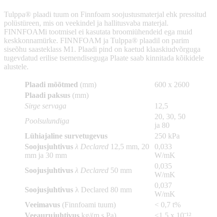
Tulppa® plaadi tuum on Finnfoam soojustusmaterjal ehk pressitud
polüstüreen, mis on veekindel ja hallitusvaba materjal.
FINNFOAMi tootmisel ei kasutata broomiühendeid ega muid
keskkonnamürke. FINNFOAM ja Tulppa® plaadil on parim
siseõhu saasteklass M1. Plaadi pind on kaetud klaaskiudvõrguga
tugevdatud erilise tsemendiseguga Plaate saab kinnitada kõikidele
alustele.
Plaadi mõõtmed
(mm)
600 x 2600
Plaadi paksus
(mm)
Sirge servaga
12,5
20, 30, 50
Poolsulundiga
ja 80
Lühiajaline survetugevus
250 kPa
Soojusjuhtivus
λ Declared
12,5 mm, 20
0,033
mm ja 30 mm
W/mK
0,035
Soojusjuhtivus
λ Declared
50 mm
W/mK
0,037
Soojusjuhtivus
λ Declared 80 mm
W/mK
Veeimavus
(Finnfoami tuum)
< 0,7 t%
Veeaurujuhtivus
kg/(m s Pa)
˂1,5 x 10ˉ¹²