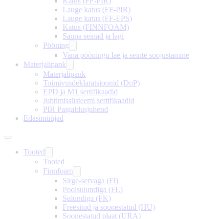
Katus (FF-PIR)
Lauge katus (FF-PIR)
Lauge katus (FF-EPS)
Katus (FINNFOAM)
Sauna seinad ja lagi
Pööning
Vana pööningu lae ja seinte soojustamine
Materjalipank
Materjalipank
Toimivusdeklaratsioonid (DoP)
EPD ja M1 sertifikaadid
Juhtimissüsteemi sertifikaadid
PIR Paigaldusjuhend
Edasimüüjad
Tooted
Tooted
Finnfoam
Sirge-servaga (FI)
Poolsulundiga (FL)
Sulundiga (FK)
Freesitud ja soonestatud (HU)
Soonestatud plaat (URA)