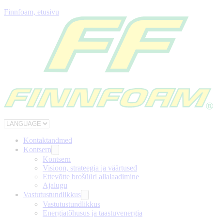
Finnfoam, etusivu
Kontaktandmed
Kontsern
Kontsern
Visioon, strateegia ja väärtused
Ettevõtte brošüüri allalaadimine
Ajalugu
Vastutustundlikkus
Vastutustundlikkus
Energiatõhusus ja taastuvenergia