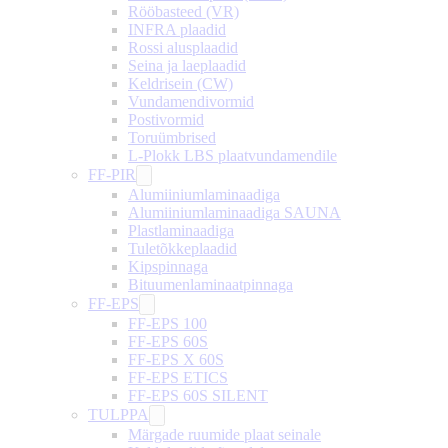
Rööbasteed (VR)
INFRA plaadid
Rossi alusplaadid
Seina ja laeplaadid
Keldrisein (CW)
Vundamendivormid
Postivormid
Toruümbrised
L-Plokk LBS plaatvundamendile
FF-PIR
Alumiiniumlaminaadiga
Alumiiniumlaminaadiga SAUNA
Plastlaminaadiga
Tuletõkkeplaadid
Kipspinnaga
Bituumenlaminaatpinnaga
FF-EPS
FF-EPS 100
FF-EPS 60S
FF-EPS X 60S
FF-EPS ETICS
FF-EPS 60S SILENT
TULPPA
Märgade ruumide plaat seinale