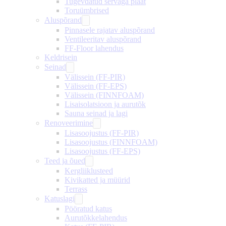
Tugevdatud servaga plaat
Toruümbrised
Aluspõrand
Pinnasele rajatav aluspõrand
Ventileeritav aluspõrand
FF-Floor lahendus
Keldrisein
Seinad
Välissein (FF-PIR)
Välissein (FF-EPS)
Välissein (FINNFOAM)
Lisaisolatsioon ja aurutõk
Sauna seinad ja lagi
Renoveerimine
Lisasoojustus (FF-PIR)
Lisasoojustus (FINNFOAM)
Lisasoojustus (FF-EPS)
Teed ja õued
Kergliiklusteed
Kivikatted ja müürid
Terrass
Katuslagi
Pööratud katus
Aurutõkkelahendus