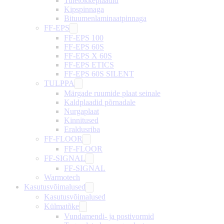
Tuletõkkeplaadid
Kipspinnaga
Bituumenlaminaatpinnaga
FF-EPS
FF-EPS 100
FF-EPS 60S
FF-EPS X 60S
FF-EPS ETICS
FF-EPS 60S SILENT
TULPPA
Märgade ruumide plaat seinale
Kaldplaadid põrnadale
Nurgaplaat
Kinnitused
Eraldusriba
FF-FLOOR
FF-FLOOR
FF-SIGNAL
FF-SIGNAL
Warmotech
Kasutusvõimalused
Kasutusvõimalused
Külmatõke
Vundamendi- ja postivormid