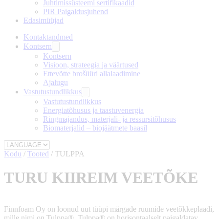
Juhtimissüsteemi sertifikaadid
PIR Paigaldusjuhend
Edasimüüjad
Kontaktandmed
Kontsern
Kontsern
Visioon, strateegia ja väärtused
Ettevõtte brošüüri allalaadimine
Ajalugu
Vastutustundlikkus
Vastutustundlikkus
Energiatõhusus ja taastuvenergia
Ringmajandus, materjali- ja ressursitõhusus
Biomaterjalid – biojäätmete baasil
Kodu
/
Tooted
/
TULPPA
TURU KIIREIM VEETÕKE
Finnfoam Oy on loonud uut tüüpi märgade ruumide veetõkkeplaadi,
mille nimi on Tulppa®. Tulppa® on horisontaalselt paigaldatav