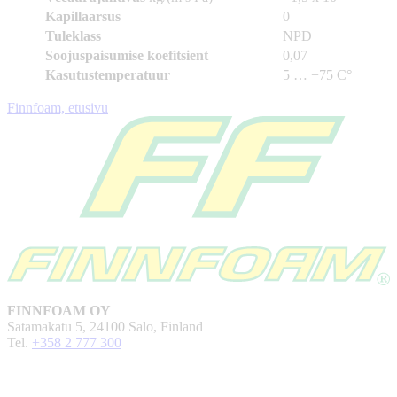
Kapillaarsus
0
Tuleklass
NPD
Soojuspaisumise koefitsient
0,07
Kasutustemperatuur
5 … +75 C°
Finnfoam, etusivu
FINNFOAM OY
Satamakatu 5, 24100 Salo, Finland
Tel.
+358 2 777 300