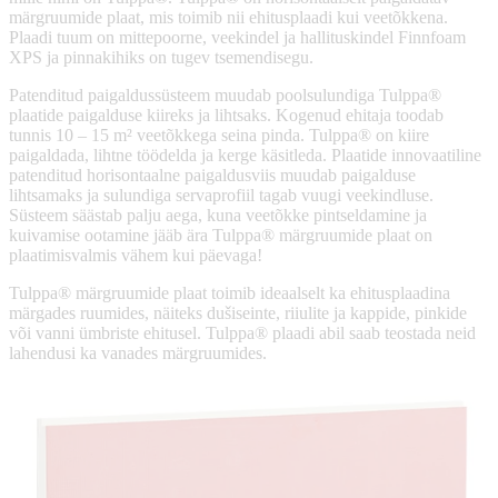
märgruumide plaat, mis toimib nii ehitusplaadi kui veetõkkena.
Plaadi tuum on mittepoorne, veekindel ja hallituskindel Finnfoam
XPS ja pinnakihiks on tugev tsemendisegu.
Patenditud paigaldussüsteem muudab poolsulundiga Tulppa®
plaatide paigalduse kiireks ja lihtsaks. Kogenud ehitaja toodab
tunnis 10 – 15 m² veetõkkega seina pinda. Tulppa® on kiire
paigaldada, lihtne töödelda ja kerge käsitleda. Plaatide innovaatiline
patenditud horisontaalne paigaldusviis muudab paigalduse
lihtsamaks ja sulundiga servaprofiil tagab vuugi veekindluse.
Süsteem säästab palju aega, kuna veetõkke pintseldamine ja
kuivamise ootamine jääb ära Tulppa® märgruumide plaat on
plaatimisvalmis vähem kui päevaga!
Tulppa® märgruumide plaat toimib ideaalselt ka ehitusplaadina
märgades ruumides, näiteks dušiseinte, riiulite ja kappide, pinkide
või vanni ümbriste ehitusel. Tulppa® plaadi abil saab teostada neid
lahendusi ka vanades märgruumides.