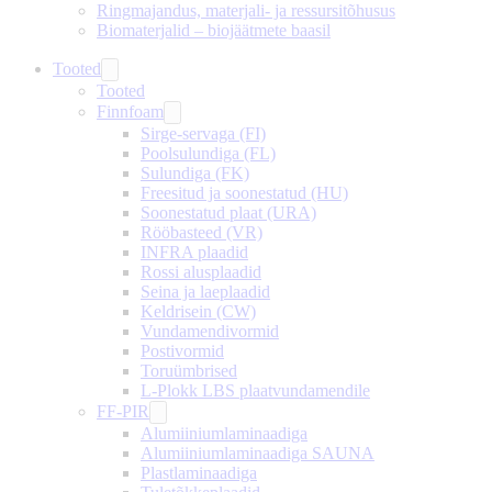
Ringmajandus, materjali- ja ressursitõhusus
Biomaterjalid – biojäätmete baasil
Tooted
Tooted
Finnfoam
Sirge-servaga (FI)
Poolsulundiga (FL)
Sulundiga (FK)
Freesitud ja soonestatud (HU)
Soonestatud plaat (URA)
Rööbasteed (VR)
INFRA plaadid
Rossi alusplaadid
Seina ja laeplaadid
Keldrisein (CW)
Vundamendivormid
Postivormid
Toruümbrised
L-Plokk LBS plaatvundamendile
FF-PIR
Alumiiniumlaminaadiga
Alumiiniumlaminaadiga SAUNA
Plastlaminaadiga