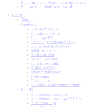
Ringmajandus, materjali- ja ressursitõhusus
Biomaterjalid – biojäätmete baasil
Tooted
Tooted
Finnfoam
Sirge-servaga (FI)
Poolsulundiga (FL)
Sulundiga (FK)
Freesitud ja soonestatud (HU)
Soonestatud plaat (URA)
Rööbasteed (VR)
INFRA plaadid
Rossi alusplaadid
Seina ja laeplaadid
Keldrisein (CW)
Vundamendivormid
Postivormid
Toruümbrised
L-Plokk LBS plaatvundamendile
FF-PIR
Alumiiniumlaminaadiga
Alumiiniumlaminaadiga SAUNA
Plastlaminaadiga