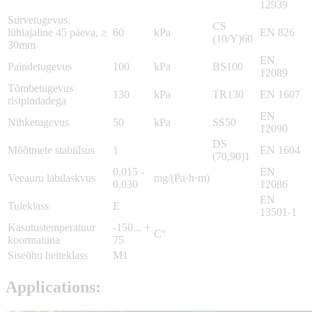
12939
Survetugevus,
CS
lühiajaline 45 päeva, ≥
60
kPa
EN 826
(10/Y)60
30mm
EN
Paindetugevus
100
kPa
BS100
12089
Tõmbetugevus
130
kPa
TR130
EN 1607
ristpindadega
EN
Nihketugevus
50
kPa
SS50
12090
DS
Mõõtmete stabiilsus
1
EN 1604
(70,90)1
0,015 -
EN
Veeauru läbilaskvus
mg/(Pa·h·m)
0,030
12086
EN
Tuleklass
E
13501-1
Kasutustemperatuur
-150... +
C°
koormatuna
75
Siseõhu heiteklass
M1
Applications: