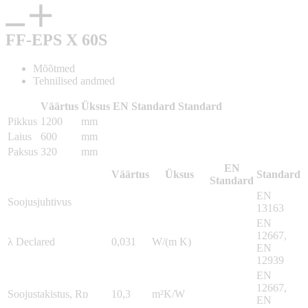
FF-EPS X 60S
Mõõtmed
Tehnilised andmed
Väärtus
Üksus
EN Standard
Standard
Pikkus
1200
mm
Laius
600
mm
Paksus
320
mm
EN
Väärtus
Üksus
Standard
Standard
EN
Soojusjuhtivus
13163
EN
12667,
λ Declared
0,031
W/(m K)
EN
12939
EN
12667,
Soojustakistus, Rᴅ
10,3
m²K/W
EN