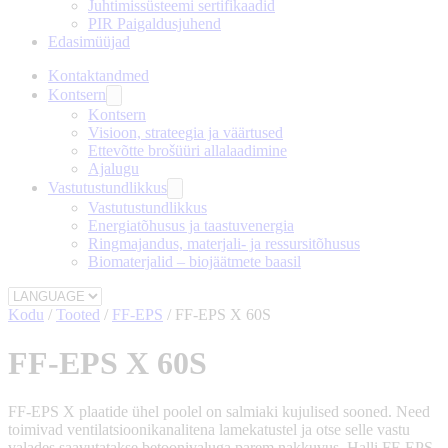
Juhtimissüsteemi sertifikaadid
PIR Paigaldusjuhend
Edasimüüjad
Kontaktandmed
Kontsern
Kontsern
Visioon, strateegia ja väärtused
Ettevõtte brošüüri allalaadimine
Ajalugu
Vastutustundlikkus
Vastutustundlikkus
Energiatõhusus ja taastuvenergia
Ringmajandus, materjali- ja ressursitõhusus
Biomaterjalid – biojäätmete baasil
Kodu
/
Tooted
/
FF-EPS
/
FF-EPS X 60S
FF-EPS X 60S
FF-EPS X plaatide ühel poolel on salmiaki kujulised sooned. Need
toimivad ventilatsioonikanalitena lamekatustel ja otse selle vastu
valades saavutatakse betoonivaluga parem nakkuvus. Halli FF-EPS