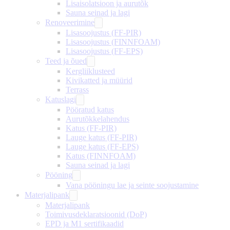
Lisaisolatsioon ja aurutõk
Sauna seinad ja lagi
Renoveerimine
Lisasoojustus (FF-PIR)
Lisasoojustus (FINNFOAM)
Lisasoojustus (FF-EPS)
Teed ja õued
Kergliiklusteed
Kivikatted ja müürid
Terrass
Katuslagi
Pööratud katus
Aurutõkkelahendus
Katus (FF-PIR)
Lauge katus (FF-PIR)
Lauge katus (FF-EPS)
Katus (FINNFOAM)
Sauna seinad ja lagi
Pööning
Vana pööningu lae ja seinte soojustamine
Materjalipank
Materjalipank
Toimivusdeklaratsioonid (DoP)
EPD ja M1 sertifikaadid