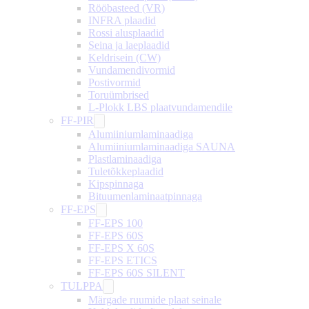
Rööbasteed (VR)
INFRA plaadid
Rossi alusplaadid
Seina ja laeplaadid
Keldrisein (CW)
Vundamendivormid
Postivormid
Toruümbrised
L-Plokk LBS plaatvundamendile
FF-PIR
Alumiiniumlaminaadiga
Alumiiniumlaminaadiga SAUNA
Plastlaminaadiga
Tuletõkkeplaadid
Kipspinnaga
Bituumenlaminaatpinnaga
FF-EPS
FF-EPS 100
FF-EPS 60S
FF-EPS X 60S
FF-EPS ETICS
FF-EPS 60S SILENT
TULPPA
Märgade ruumide plaat seinale