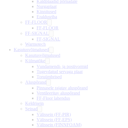
Kaldplaadid põrnadale
Nurgaplaat
Kinnitused
Eraldusriba
FF-FLOOR
FF-FLOOR
FF-SIGNAL
FF-SIGNAL
Warmotech
Kasutusvõimalused
Kasutusvõimalused
Külmatõke
Vundamendi- ja postivormid
Tugevdatud servaga plaat
Toruümbrised
Aluspõrand
Pinnasele rajatav aluspõrand
Ventileeritav aluspõrand
FF-Floor lahendus
Keldrisein
Seinad
Välissein (FF-PIR)
Välissein (FF-EPS)
Välissein (FINNFOAM)