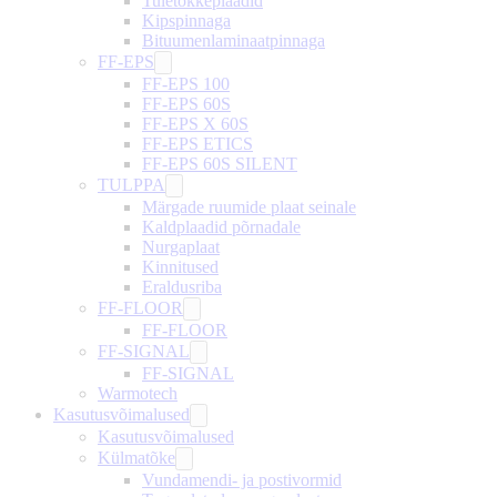
Tuletõkkeplaadid
Kipspinnaga
Bituumenlaminaatpinnaga
FF-EPS
FF-EPS 100
FF-EPS 60S
FF-EPS X 60S
FF-EPS ETICS
FF-EPS 60S SILENT
TULPPA
Märgade ruumide plaat seinale
Kaldplaadid põrnadale
Nurgaplaat
Kinnitused
Eraldusriba
FF-FLOOR
FF-FLOOR
FF-SIGNAL
FF-SIGNAL
Warmotech
Kasutusvõimalused
Kasutusvõimalused
Külmatõke
Vundamendi- ja postivormid