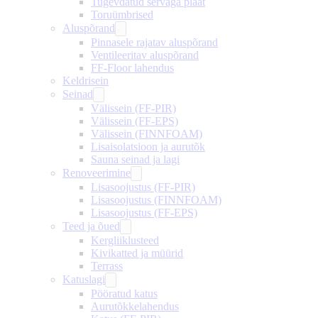
Tugevdatud servaga plaat
Toruümbrised
Aluspõrand
Pinnasele rajatav aluspõrand
Ventileeritav aluspõrand
FF-Floor lahendus
Keldrisein
Seinad
Välissein (FF-PIR)
Välissein (FF-EPS)
Välissein (FINNFOAM)
Lisaisolatsioon ja aurutõk
Sauna seinad ja lagi
Renoveerimine
Lisasoojustus (FF-PIR)
Lisasoojustus (FINNFOAM)
Lisasoojustus (FF-EPS)
Teed ja õued
Kergliiklusteed
Kivikatted ja müürid
Terrass
Katuslagi
Pööratud katus
Aurutõkkelahendus