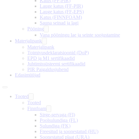
Katus (FF-PIR)
Lauge katus (FF-PIR)
Lauge katus (FF-EPS)
Katus (FINNFOAM)
Sauna seinad ja lagi
Pööning
Vana pööningu lae ja seinte soojustamine
Materjalipank
Materjalipank
Toimivusdeklaratsioonid (DoP)
EPD ja M1 sertifikaadid
Juhtimissüsteemi sertifikaadid
PIR Paigaldusjuhend
Edasimüüjad
Tooted
Tooted
Finnfoam
Sirge-servaga (FI)
Poolsulundiga (FL)
Sulundiga (FK)
Freesitud ja soonestatud (HU)
Soonestatud plaat (URA)