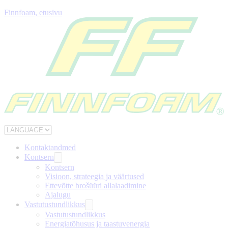
Finnfoam, etusivu
Kontaktandmed
Kontsern
Kontsern
Visioon, strateegia ja väärtused
Ettevõtte brošüüri allalaadimine
Ajalugu
Vastutustundlikkus
Vastutustundlikkus
Energiatõhusus ja taastuvenergia