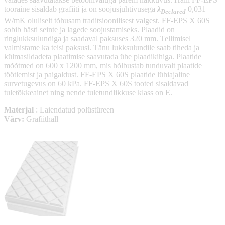
tooraine sisaldab grafiiti ja on soojusjuhtivusega
λ
0,031
Declared
W/mK oluliselt tõhusam traditsioonilisest valgest. FF-EPS X 60S
sobib hästi seinte ja lagede soojustamiseks. Plaadid on
ringlukksulundiga ja saadaval paksuses 320 mm. Tellimisel
valmistame ka teisi paksusi. Tänu lukksulundile saab tiheda ja
külmasildadeta plaatimise saavutada ühe plaadikihiga. Plaatide
mõõtmed on 600 x 1200 mm, mis hõlbustab tunduvalt plaatide
töötlemist ja paigaldust. FF-EPS X 60S plaatide lühiajaline
survetugevus on 60 kPa. FF-EPS X 60S tooted sisaldavad
tuletõkkeainet ning nende tuletundlikkuse klass on E.
Materjal
: Laiendatud polüstüreen
Värv:
Grafiithall