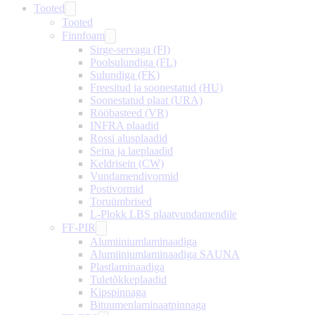
Tooted
Tooted
Finnfoam
Sirge-servaga (FI)
Poolsulundiga (FL)
Sulundiga (FK)
Freesitud ja soonestatud (HU)
Soonestatud plaat (URA)
Rööbasteed (VR)
INFRA plaadid
Rossi alusplaadid
Seina ja laeplaadid
Keldrisein (CW)
Vundamendivormid
Postivormid
Toruümbrised
L-Plokk LBS plaatvundamendile
FF-PIR
Alumiiniumlaminaadiga
Alumiiniumlaminaadiga SAUNA
Plastlaminaadiga
Tuletõkkeplaadid
Kipspinnaga
Bituumenlaminaatpinnaga