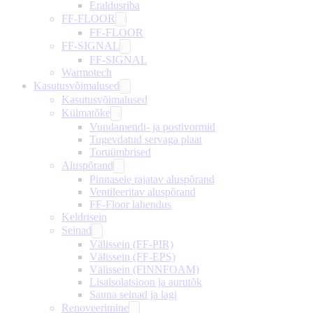
Eraldusriba
FF-FLOOR
FF-FLOOR
FF-SIGNAL
FF-SIGNAL
Warmotech
Kasutusvõimalused
Kasutusvõimalused
Külmatõke
Vundamendi- ja postivormid
Tugevdatud servaga plaat
Toruümbrised
Aluspõrand
Pinnasele rajatav aluspõrand
Ventileeritav aluspõrand
FF-Floor lahendus
Keldrisein
Seinad
Välissein (FF-PIR)
Välissein (FF-EPS)
Välissein (FINNFOAM)
Lisaisolatsioon ja aurutõk
Sauna seinad ja lagi
Renoveerimine