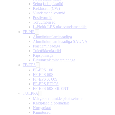
Seina ja laeplaadid
Keldrisein (CW)
Vundamendivormid
Postivormid
Toruümbrised
L-Plokk LBS plaatvundamendile
FF-PIR
Alumiiniumlaminaadiga
Alumiiniumlaminaadiga SAUNA
Plastlaminaadiga
Tuletõkkeplaadid
Kipspinnaga
Bituumenlaminaatpinnaga
FF-EPS
FF-EPS 100
FF-EPS 60S
FF-EPS X 60S
FF-EPS ETICS
FF-EPS 60S SILENT
TULPPA
Märgade ruumide plaat seinale
Kaldplaadid põrnadale
Nurgaplaat
Kinnitused