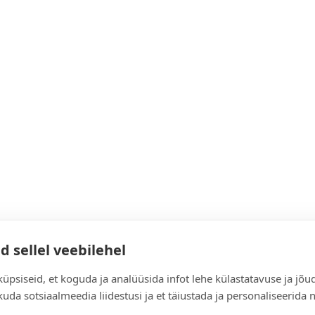
d sellel veebilehel
üpsiseid, et koguda ja analüüsida infot lehe külastatavuse ja jõu
uda sotsiaalmeedia liidestusi ja et täiustada ja personaliseerida 