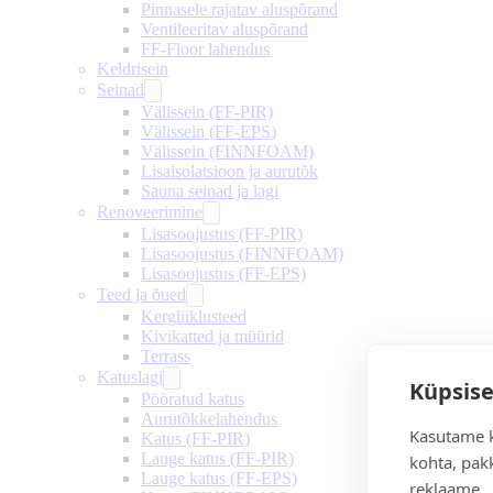
Pinnasele rajatav aluspõrand
Ventileeritav aluspõrand
FF-Floor lahendus
Keldrisein
Seinad
Välissein (FF-PIR)
Välissein (FF-EPS)
Välissein (FINNFOAM)
Lisaisolatsioon ja aurutõk
Sauna seinad ja lagi
Renoveerimine
Lisasoojustus (FF-PIR)
Lisasoojustus (FINNFOAM)
Lisasoojustus (FF-EPS)
Teed ja õued
Kergliiklusteed
Kivikatted ja müürid
Terrass
Katuslagi
Küpsise
Pööratud katus
Aurutõkkelahendus
Kasutame k
Katus (FF-PIR)
Lauge katus (FF-PIR)
kohta, pakk
Lauge katus (FF-EPS)
reklaame.