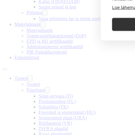
Katus (FINNFOAM)
Loe lähema
Sauna seinad ja lagi
Pööning
Vana pööningu lae ja seinte soojustamine
Materjalipank
Materjalipank
Toimivusdeklaratsioonid (DoP)
EPD ja M1 sertifikaadid
Juhtimissüsteemi sertifikaadid
PIR Paigaldusjuhend
Edasimüüjad
Tooted
Tooted
Finnfoam
Sirge-servaga (FI)
Poolsulundiga (FL)
Sulundiga (FK)
Freesitud ja soonestatud (HU)
Soonestatud plaat (URA)
Rööbasteed (VR)
INFRA plaadid
Rossi alusplaadid