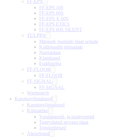
FF-EPS
FF-EPS 100
FF-EPS 60S
FF-EPS X 60S
FF-EPS ETICS
FF-EPS 60S SILENT
TULPPA
Märgade ruumide plaat seinale
Kaldplaadid põrnadale
Nurgaplaat
Kinnitused
Eraldusriba
FF-FLOOR
FF-FLOOR
FF-SIGNAL
FF-SIGNAL
Warmotech
Kasutusvõimalused
Kasutusvõimalused
Külmatõke
Vundamendi- ja postivormid
Tugevdatud servaga plaat
Toruümbrised
Aluspõrand