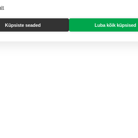
lt
Küpsiste seaded
Luba kõik küpsised