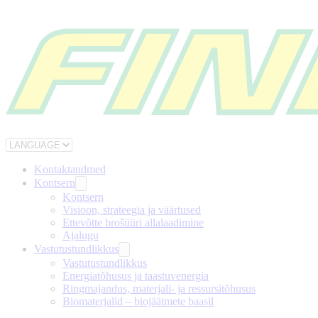
Kontaktandmed
Kontsern
Kontsern
Visioon, strateegia ja väärtused
Ettevõtte brošüüri allalaadimine
Ajalugu
Vastutustundlikkus
Vastutustundlikkus
Energiatõhusus ja taastuvenergia
Ringmajandus, materjali- ja ressursitõhusus
Biomaterjalid – biojäätmete baasil