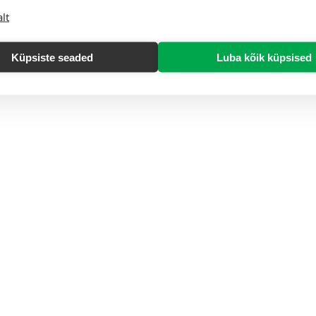
lt
Küpsiste seaded
Luba kõik küpsised