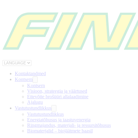
Kontaktandmed
Kontsern
Kontsern
Visioon, strateegia ja väärtused
Ettevõtte brošüüri allalaadimine
Ajalugu
Vastutustundlikkus
Vastutustundlikkus
Energiatõhusus ja taastuvenergia
Ringmajandus, materjali- ja ressursitõhusus
Biomaterjalid – biojäätmete baasil