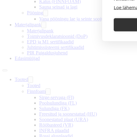
Katus (FINNFOAM)
Loe lähema
Sauna seinad ja lagi
Pööning
Vana pööningu lae ja seinte soojustamine
Materjalipank
Materjalipank
Toimivusdeklaratsioonid (DoP)
EPD ja M1 sertifikaadid
Juhtimissüsteemi sertifikaadid
PIR Paigaldusjuhend
Edasimüüjad
Tooted
Tooted
Finnfoam
Sirge-servaga (FI)
Poolsulundiga (FL)
Sulundiga (FK)
Freesitud ja soonestatud (HU)
Soonestatud plaat (URA)
Rööbasteed (VR)
INFRA plaadid
Rossi alusplaadid