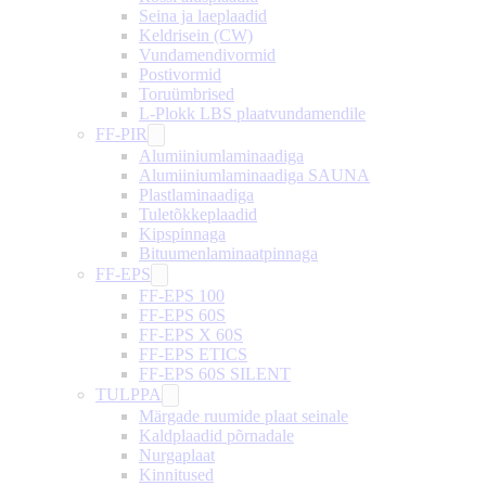
Seina ja laeplaadid
Keldrisein (CW)
Vundamendivormid
Postivormid
Toruümbrised
L-Plokk LBS plaatvundamendile
FF-PIR
Alumiiniumlaminaadiga
Alumiiniumlaminaadiga SAUNA
Plastlaminaadiga
Tuletõkkeplaadid
Kipspinnaga
Bituumenlaminaatpinnaga
FF-EPS
FF-EPS 100
FF-EPS 60S
FF-EPS X 60S
FF-EPS ETICS
FF-EPS 60S SILENT
TULPPA
Märgade ruumide plaat seinale
Kaldplaadid põrnadale
Nurgaplaat
Kinnitused