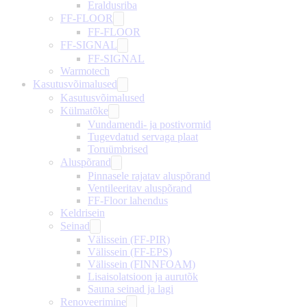
Eraldusriba
FF-FLOOR
FF-FLOOR
FF-SIGNAL
FF-SIGNAL
Warmotech
Kasutusvõimalused
Kasutusvõimalused
Külmatõke
Vundamendi- ja postivormid
Tugevdatud servaga plaat
Toruümbrised
Aluspõrand
Pinnasele rajatav aluspõrand
Ventileeritav aluspõrand
FF-Floor lahendus
Keldrisein
Seinad
Välissein (FF-PIR)
Välissein (FF-EPS)
Välissein (FINNFOAM)
Lisaisolatsioon ja aurutõk
Sauna seinad ja lagi
Renoveerimine