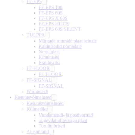
FF-EPS
FF-EPS 100
FF-EPS 60S
FF-EPS X 60S
FF-EPS ETICS
FF-EPS 60S SILENT
TULPPA
Märgade ruumide plaat seinale
Kaldplaadid põrnadale
Nurgaplaat
Kinnitused
Eraldusriba
FF-FLOOR
FF-FLOOR
FF-SIGNAL
FF-SIGNAL
Warmotech
Kasutusvõimalused
Kasutusvõimalused
Külmatõke
Vundamendi- ja postivormid
Tugevdatud servaga plaat
Toruümbrised
Aluspõrand