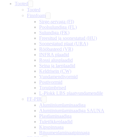
Tooted
Tooted
Finnfoam
Sirge-servaga (FI)
Poolsulundiga (FL)
Sulundiga (FK)
Freesitud ja soonestatud (HU)
Soonestatud plaat (URA)
Rööbasteed (VR)
INFRA plaadid
Rossi alusplaadid
Seina ja laeplaadid
Keldrisein (CW)
Vundamendivormid
Postivormid
Toruümbrised
L-Plokk LBS plaatvundamendile
FF-PIR
Alumiiniumlaminaadiga
Alumiiniumlaminaadiga SAUNA
Plastlaminaadiga
Tuletõkkeplaadid
Kipspinnaga
Bituumenlaminaatpinnaga