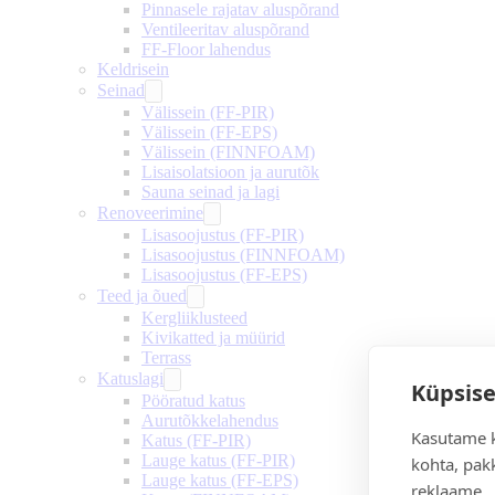
Pinnasele rajatav aluspõrand
Ventileeritav aluspõrand
FF-Floor lahendus
Keldrisein
Seinad
Välissein (FF-PIR)
Välissein (FF-EPS)
Välissein (FINNFOAM)
Lisaisolatsioon ja aurutõk
Sauna seinad ja lagi
Renoveerimine
Lisasoojustus (FF-PIR)
Lisasoojustus (FINNFOAM)
Lisasoojustus (FF-EPS)
Teed ja õued
Kergliiklusteed
Kivikatted ja müürid
Terrass
Katuslagi
Küpsise
Pööratud katus
Aurutõkkelahendus
Kasutame k
Katus (FF-PIR)
Lauge katus (FF-PIR)
kohta, pakk
Lauge katus (FF-EPS)
reklaame.