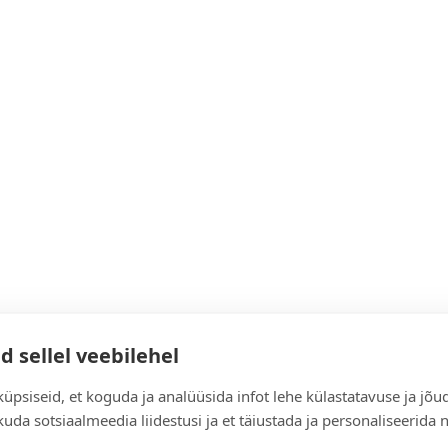
d sellel veebilehel
üpsiseid, et koguda ja analüüsida infot lehe külastatavuse ja jõu
uda sotsiaalmeedia liidestusi ja et täiustada ja personaliseerida 