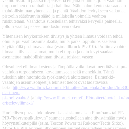
vaahtopistoolin päässä dispensseriä eli jatkosuutinta, jotta vaahdon
turpoaminen on rauhallista ja hallittua. Näin solurakenteesta saadaan
mahdollisimman yhtenäistä ja pientä. Vaahdon levitykseen vaikuttaa
pistoolin säätöruuvin säätö ja millaisella voimalla vaahtoa
ruiskutetaan. Vaahdotus suositellaan tehtäväksi kevyellä paineella,
jolloin vaahto pääsee muodostumaan oikein.
Yhtenäisen levykerroksen tiivistys ja yhteen liimaus voidaan tehdä
ohuilla pu-vaahtosaumauksilla, mutta paras lopputulos saadaan
käyttämällä pu-liimavaahtoa (esim. illbruck PU010). Pu-liimavaahto
liimaa ja tiivistää saumat, mutta ei turpoa ja näin levyt saadaan
asennettua mahdollisimman tiivistii toisiaan vasten.
Olosuhteet eli ilmankosteus ja lämpötila vaikuttavat merkittävästi pu-
vaahdon turpoamiseen, kovettumiseen sekä menekkiin. Tämä
tuleekin aina huomioida työskentelyä aloitettaessa. Esimerkki-
vaahtojen asennusohjeet ja tekniset tiedot ovat ladattavissa
tästä:
http://www.illbruck.com/fi_FI/tuotteet/tuotehaku/product/fm330
elastinen-
pistoolivaahto/
ja
http://www.illbruck.com/fi_FI/tuotteet/tuotehaku/p
eristelevyliima-1/
Huolellisen pu-vaahdotuksen lisäksi sisimmäisen Finnfoam- tai FF-
PIR-”höyrynsulkulevyn” saumat suositellaan aina tiivistämään myös
höyrynsulkuteipillä (esim. Tescon Power tai Rakonor/Tectis Sitko).
Myös FF-PIR-levyjen ulkopintojen saumat suositellaan teippaamaan