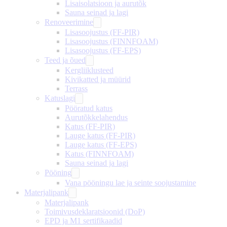
Lisaisolatsioon ja aurutõk
Sauna seinad ja lagi
Renoveerimine
Lisasoojustus (FF-PIR)
Lisasoojustus (FINNFOAM)
Lisasoojustus (FF-EPS)
Teed ja õued
Kergliiklusteed
Kivikatted ja müürid
Terrass
Katuslagi
Pööratud katus
Aurutõkkelahendus
Katus (FF-PIR)
Lauge katus (FF-PIR)
Lauge katus (FF-EPS)
Katus (FINNFOAM)
Sauna seinad ja lagi
Pööning
Vana pööningu lae ja seinte soojustamine
Materjalipank
Materjalipank
Toimivusdeklaratsioonid (DoP)
EPD ja M1 sertifikaadid