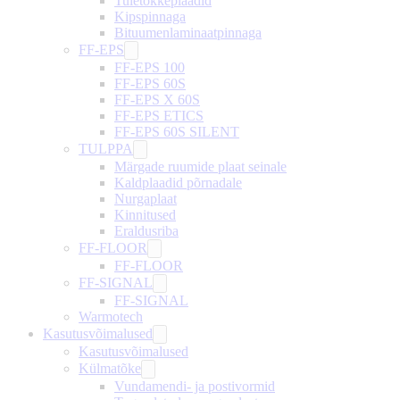
Tuletõkkeplaadid
Kipspinnaga
Bituumenlaminaatpinnaga
FF-EPS
FF-EPS 100
FF-EPS 60S
FF-EPS X 60S
FF-EPS ETICS
FF-EPS 60S SILENT
TULPPA
Märgade ruumide plaat seinale
Kaldplaadid põrnadale
Nurgaplaat
Kinnitused
Eraldusriba
FF-FLOOR
FF-FLOOR
FF-SIGNAL
FF-SIGNAL
Warmotech
Kasutusvõimalused
Kasutusvõimalused
Külmatõke
Vundamendi- ja postivormid