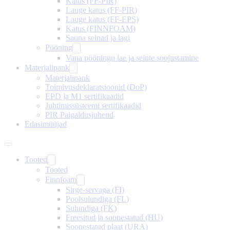
Katus (FF-PIR)
Lauge katus (FF-PIR)
Lauge katus (FF-EPS)
Katus (FINNFOAM)
Sauna seinad ja lagi
Pööning
Vana pööningu lae ja seinte soojustamine
Materjalipank
Materjalipank
Toimivusdeklaratsioonid (DoP)
EPD ja M1 sertifikaadid
Juhtimissüsteemi sertifikaadid
PIR Paigaldusjuhend
Edasimüüjad
Tooted
Tooted
Finnfoam
Sirge-servaga (FI)
Poolsulundiga (FL)
Sulundiga (FK)
Freesitud ja soonestatud (HU)
Soonestatud plaat (URA)