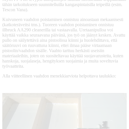
tähän tarkoitukseen suunnitelluilla kangaspintaisilla teipeillä (esim.
Tescon Vana).
Kuivuneen vaahdon poistaminen onnistuu ainoastaan mekaanisesti
(katkoteräveitsi tms.). Tuoreen vaahdon poistaminen onnistuu
illbruck AA290 cleanerilla tai vastaavalla. Uretaanipulloa voi
käyttää vaikka seuraavana päivänä, jos työ on jäänyt kesken. Avattu
pullo on säilytettävä aina pistoolissa kiinni ja huolehdittava, että
säätöruuvi on ruuvattuna kiinni, ettei ilmaa pääse virtaamaan
pistoolin/vaahdon sisälle. Vaahto tarttuu herkästi useisiin
materiaaleihin, joten on suositeltavaa käyttää suojavarusteita, kuten
hanskoja, suojalaseja, hengityksen suojaimia ja muita soveltuvia
työvaatteita.
Alla viitteellinen vaahdon menekkiarviota helpottava taulukko: