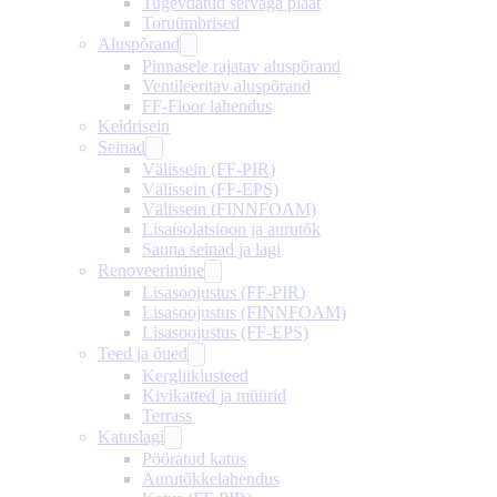
Tugevdatud servaga plaat
Toruümbrised
Aluspõrand
Pinnasele rajatav aluspõrand
Ventileeritav aluspõrand
FF-Floor lahendus
Keldrisein
Seinad
Välissein (FF-PIR)
Välissein (FF-EPS)
Välissein (FINNFOAM)
Lisaisolatsioon ja aurutõk
Sauna seinad ja lagi
Renoveerimine
Lisasoojustus (FF-PIR)
Lisasoojustus (FINNFOAM)
Lisasoojustus (FF-EPS)
Teed ja õued
Kergliiklusteed
Kivikatted ja müürid
Terrass
Katuslagi
Pööratud katus
Aurutõkkelahendus