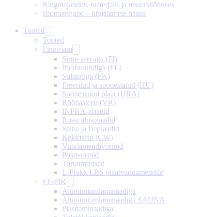
Ringmajandus, materjali- ja ressursitõhusus
Biomaterjalid – biojäätmete baasil
Tooted
Tooted
Finnfoam
Sirge-servaga (FI)
Poolsulundiga (FL)
Sulundiga (FK)
Freesitud ja soonestatud (HU)
Soonestatud plaat (URA)
Rööbasteed (VR)
INFRA plaadid
Rossi alusplaadid
Seina ja laeplaadid
Keldrisein (CW)
Vundamendivormid
Postivormid
Toruümbrised
L-Plokk LBS plaatvundamendile
FF-PIR
Alumiiniumlaminaadiga
Alumiiniumlaminaadiga SAUNA
Plastlaminaadiga