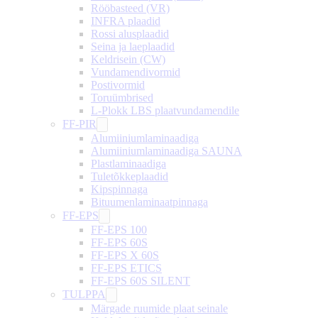
Rööbasteed (VR)
INFRA plaadid
Rossi alusplaadid
Seina ja laeplaadid
Keldrisein (CW)
Vundamendivormid
Postivormid
Toruümbrised
L-Plokk LBS plaatvundamendile
FF-PIR
Alumiiniumlaminaadiga
Alumiiniumlaminaadiga SAUNA
Plastlaminaadiga
Tuletõkkeplaadid
Kipspinnaga
Bituumenlaminaatpinnaga
FF-EPS
FF-EPS 100
FF-EPS 60S
FF-EPS X 60S
FF-EPS ETICS
FF-EPS 60S SILENT
TULPPA
Märgade ruumide plaat seinale