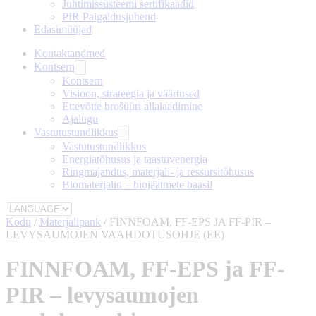
Juhtimissüsteemi sertifikaadid
PIR Paigaldusjuhend
Edasimüüjad
Kontaktandmed
Kontsern
Kontsern
Visioon, strateegia ja väärtused
Ettevõtte brošüüri allalaadimine
Ajalugu
Vastutustundlikkus
Vastutustundlikkus
Energiatõhusus ja taastuvenergia
Ringmajandus, materjali- ja ressursitõhusus
Biomaterjalid – biojäätmete baasil
Kodu
/
Materjalipank
/
FINNFOAM, FF-EPS JA FF-PIR –
LEVYSAUMOJEN VAAHDOTUSOHJE (EE)
FINNFOAM, FF-EPS ja FF-
PIR – levysaumojen