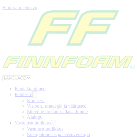
Finnfoam, etusivu
Kontaktandmed
Kontsern
Kontsern
Visioon, strateegia ja väärtused
Ettevõtte brošüüri allalaadimine
Ajalugu
Vastutustundlikkus
Vastutustundlikkus
Energiatõhusus ja taastuvenergia