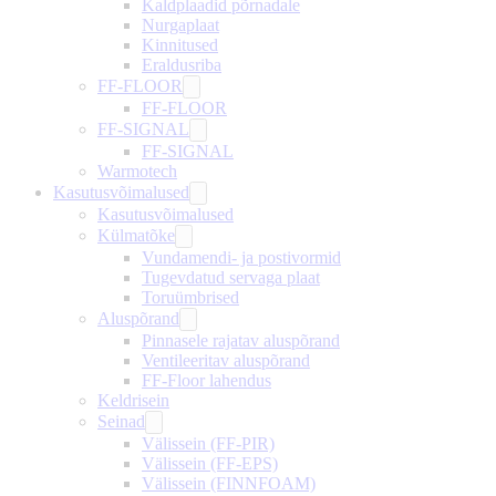
Kaldplaadid põrnadale
Nurgaplaat
Kinnitused
Eraldusriba
FF-FLOOR
FF-FLOOR
FF-SIGNAL
FF-SIGNAL
Warmotech
Kasutusvõimalused
Kasutusvõimalused
Külmatõke
Vundamendi- ja postivormid
Tugevdatud servaga plaat
Toruümbrised
Aluspõrand
Pinnasele rajatav aluspõrand
Ventileeritav aluspõrand
FF-Floor lahendus
Keldrisein
Seinad
Välissein (FF-PIR)
Välissein (FF-EPS)
Välissein (FINNFOAM)